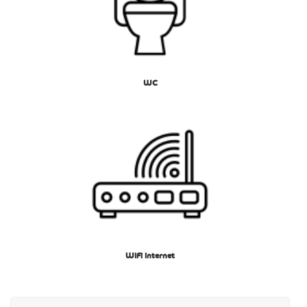
WC
WiFi internet