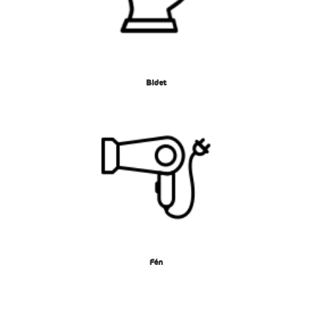
Bidet
Fén