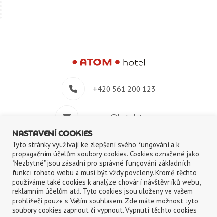
+420 561 200 123
recepce@hotelatom.cz
NASTAVENÍ COOKIES
+420 739 348 914
Tyto stránky využívají ke zlepšení svého fungování a k
propagačním účelům soubory cookies. Cookies označené jako
"Nezbytné" jsou zásadní pro správné fungování základních
Velkomeziříčská 640/45, 674 01 Třebíč
funkcí tohoto webu a musí být vždy povoleny. Kromě těchto
používáme také cookies k analýze chování návštěvníků webu,
reklamním účelům atd. Tyto cookies jsou uloženy ve vašem
prohlížeči pouze s Vaším souhlasem. Zde máte možnost tyto
soubory cookies zapnout či vypnout. Vypnutí těchto cookies