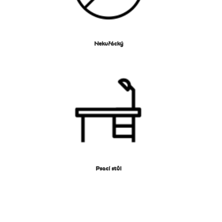
Nekuřácký
Psací stůl