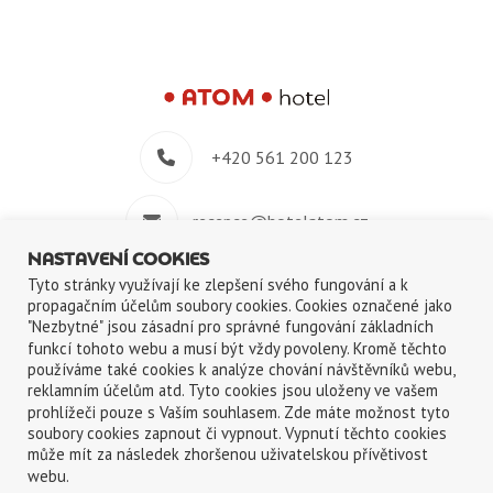
+420 561 200 123
recepce@hotelatom.cz
NASTAVENÍ COOKIES
+420 739 348 914
Tyto stránky využívají ke zlepšení svého fungování a k
propagačním účelům soubory cookies. Cookies označené jako
"Nezbytné" jsou zásadní pro správné fungování základních
Velkomeziříčská 640/45, 674 01 Třebíč
funkcí tohoto webu a musí být vždy povoleny. Kromě těchto
používáme také cookies k analýze chování návštěvníků webu,
reklamním účelům atd. Tyto cookies jsou uloženy ve vašem
prohlížeči pouze s Vaším souhlasem. Zde máte možnost tyto
soubory cookies zapnout či vypnout. Vypnutí těchto cookies
může mít za následek zhoršenou uživatelskou přívětivost
©2018-2026
ATOM s.r.o.
|
Ochrana osobních údajů
|
Použití cookies
webu.