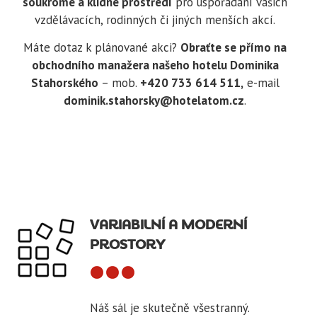
soukromé a klidné prostředí
pro uspořádání vašich
vzdělávacích, rodinných či jiných menších akcí.
Máte dotaz k plánované akci?
Obraťte se přímo na
obchodního manažera našeho hotelu Dominika
Stahorského
– mob.
+420 733 614 511,
e-mail
dominik.stahorsky@hotelatom.cz
.
VARIABILNÍ A MODERNÍ
PROSTORY
Náš sál je skutečně všestranný.