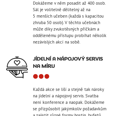
Dokážeme v něm posadit až 400 osob.
Sál je volitelně dělitelný až na
5 menších učeben (každá s kapacitou
zhruba 50 osob). V těchto učebnách
může díky zvukotěsných příčkám a
oddělenému přístupu probíhat několik
nezávislých akcí na sobě.
JÍDELNÍ A NÁPOJOVÝ SERVIS
NA MÍRU
Každá akce se liší a stejně tak nároky
na jídelní a nápojový servis. Svatba
není konference a naopak. Dokážeme
se přizpůsobit jakýmkoliv požadavkům
a zajistit různé formy hostin, bufetů,