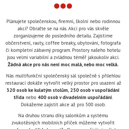
Plánujete společenskou, firemní, školní nebo rodinnou
akci? Obraťte se na nás. Akci pro vás skvěle
zorganizujeme do posledního detailu. Zajistíme
občerstvení, rauty, coffee breaky, ubytování, fotografa
či kompletní zábavný program. Prostory našeho hotelu
jsou velmi variabilní a zvládnou téměř jakoukoliv akci.
Žádná akce pro nás není moc malá, nebo moc velká.
Nás multifunkční společenský sál společně s přilehlou
restaurací dokáže vytvořit velký prostor pro usazení až
320 osob ke kulatým stolům
,
250 osob v uspořádání
třída
nebo
400 osob v divadelním uspořádání
.
Dokážeme zajistit akce až pro 500 osob.
Na druhou stranu díky salonkům a systému
zvukotěsných mobilních příček můžeme vytvořit