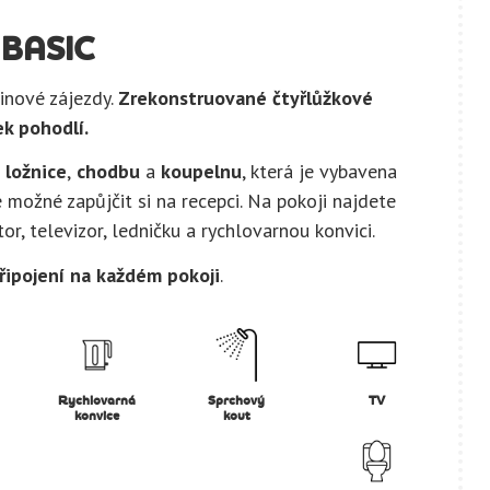
BASIC
pinové zájezdy.
Zrekonstruované čtyřlůžkové
ek pohodlí.
 ložnice
,
chodbu
a
koupelnu
, která je vybavena
e možné zapůjčit si na recepci. Na pokoji najdete
or, televizor, ledničku a rychlovarnou konvici.
řipojení na každém pokoji
.
Rychlovarná
Sprchový
TV
konvice
kout