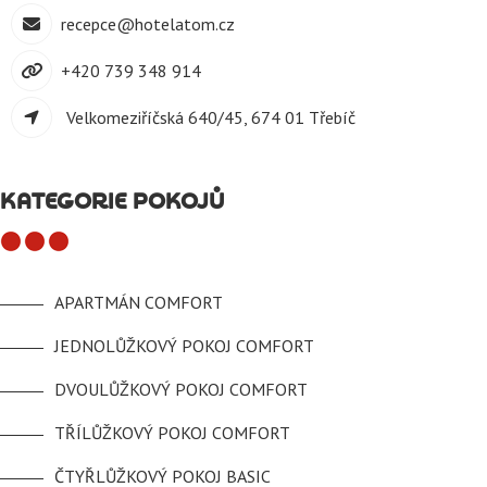
recepce@hotelatom.cz
+420 739 348 914
Velkomeziříčská 640/45, 674 01 Třebíč
KATEGORIE POKOJŮ
APARTMÁN COMFORT
JEDNOLŮŽKOVÝ POKOJ COMFORT
DVOULŮŽKOVÝ POKOJ COMFORT
TŘÍLŮŽKOVÝ POKOJ COMFORT
ČTYŘLŮŽKOVÝ POKOJ BASIC