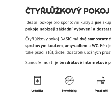
ČTYŘLŮŽKOVÝ POKOJ 
Ideální pokoje pro sportovní kurzy a jiné sku
pokoje nabízejí základní vybavení a dostat
Čtyřlůžkový pokoj BASIC má
dvě samostatné
sprchovým koutem
,
umyvadlem
a
WC
. Fén j
také psací stůl, židle, dostatek úložných prost
Samozřejmostí je
bezdrátové internetové p
Lednička
Nekuřácký
Psací stůl