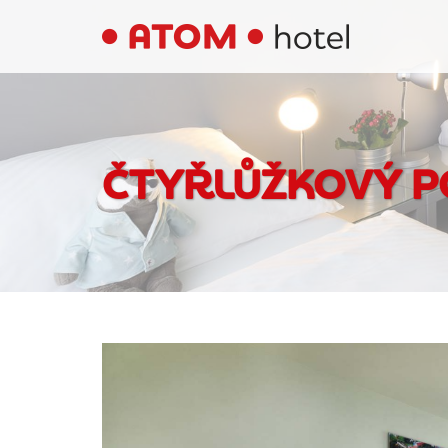
ČTYŘLŮŽKOVÝ P