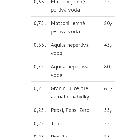
0,33l
Mattoni jemně
45,-
perlivá voda
0,75l
Mattoni jemně
80,-
perlivá voda
0,33l
Aquila neperlivá
45,-
voda
0,75l
Aquila neperlivá
80,-
voda
0,2l
Granini juice dle
65,-
aktuální nabídky
0,25l
Pepsi, Pepsi Zero
55,-
0,25l
Tonic
55,-
0,25l
Red Bull
85,-