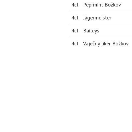
4cl
Peprmint Božkov
4cl
Jägermeister
4cl
Baileys
4cl
Vaječný likér Božkov