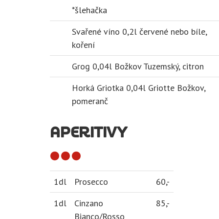
*šlehačka
Svařené víno 0,2l červené nebo bíle,
koření
Grog 0,04l Božkov Tuzemský, citron
Horká Griotka 0,04l Griotte Božkov,
pomeranč
APERITIVY
1dl
Prosecco
60,-
1dl
Cinzano
85,-
Bianco/Rosso