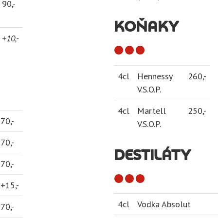
90,-
KOŇAKY
+10,-
4cl
Hennessy
260,-
V.S.O.P.
4cl
Martell
250,-
70,-
V.S.O.P.
70,-
DESTILÁTY
70,-
+15,-
4cl
Vodka Absolut
70,-