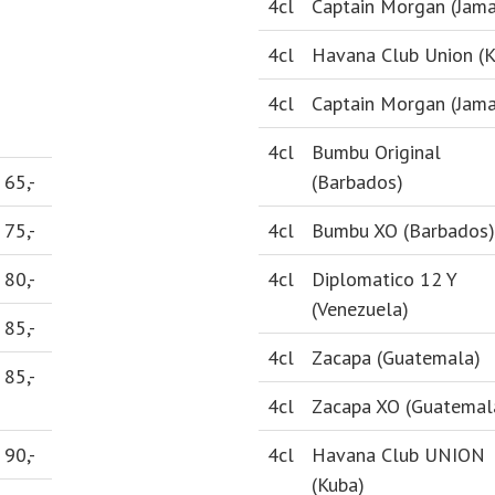
4cl
Captain Morgan (Jama
4cl
Havana Club Union (K
4cl
Captain Morgan (Jama
4cl
Bumbu Original
65,-
(Barbados)
75,-
4cl
Bumbu XO (Barbados)
80,-
4cl
Diplomatico 12 Y
(Venezuela)
85,-
4cl
Zacapa (Guatemala)
85,-
4cl
Zacapa XO (Guatemal
90,-
4cl
Havana Club UNION
(Kuba)