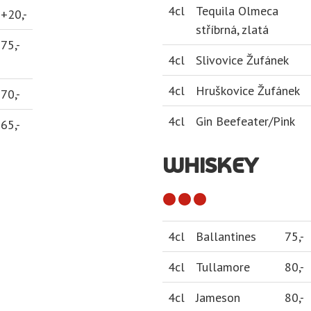
4cl
Tequila Olmeca
+20,-
stříbrná, zlatá
75,-
4cl
Slivovice Žufánek
4cl
Hruškovice Žufánek
70,-
4cl
Gin Beefeater/Pink
65,-
WHISKEY
4cl
Ballantines
75,-
4cl
Tullamore
80,-
4cl
Jameson
80,-