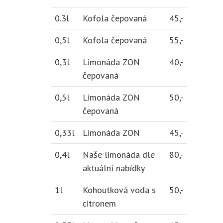
0.3l
Kofola čepovaná
45,-
0,5l
Kofola čepovaná
55,-
0,3l
Limonáda ZON
40,-
čepovaná
0,5l
Limonáda ZON
50,-
čepovaná
0,33l
Limonáda ZON
45,-
0,4l
Naše limonáda dle
80,-
aktuální nabídky
1l
Kohoutková voda s
50,-
citronem