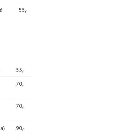
é
55,-
)
55,-
70,-
70,-
ba)
90,-