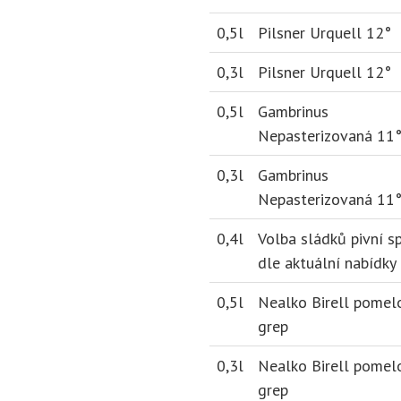
0,5l
Pilsner Urquell 12°
0,3l
Pilsner Urquell 12°
0,5l
Gambrinus
Nepasterizovaná 11
0,3l
Gambrinus
Nepasterizovaná 11
0,4l
Volba sládků pivní sp
dle aktuální nabídky
0,5l
Nealko Birell pomel
grep
0,3l
Nealko Birell pomel
grep