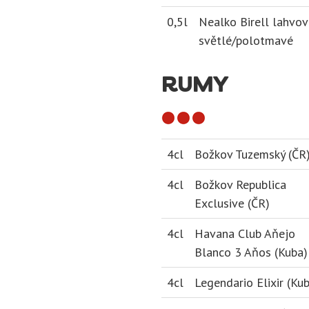
0,5l
Nealko Birell lahvov
světlé/polotmavé
RUMY
4cl
Božkov Tuzemský (ČR
4cl
Božkov Republica
Exclusive (ČR)
4cl
Havana Club Aňejo
Blanco 3 Aňos (Kuba)
4cl
Legendario Elixir (Ku