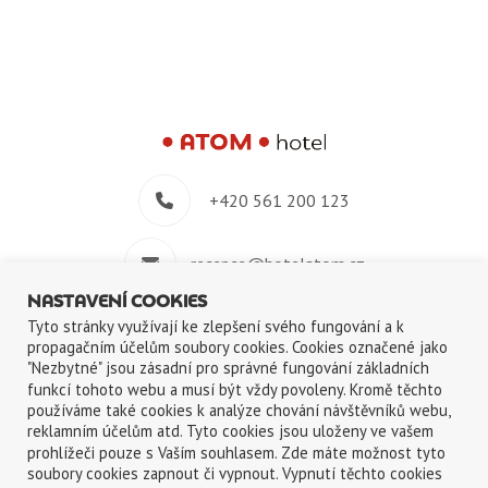
+420 561 200 123
recepce@hotelatom.cz
NASTAVENÍ COOKIES
+420 739 348 914
Tyto stránky využívají ke zlepšení svého fungování a k
propagačním účelům soubory cookies. Cookies označené jako
"Nezbytné" jsou zásadní pro správné fungování základních
Velkomeziříčská 640/45, 674 01 Třebíč
funkcí tohoto webu a musí být vždy povoleny. Kromě těchto
používáme také cookies k analýze chování návštěvníků webu,
reklamním účelům atd. Tyto cookies jsou uloženy ve vašem
prohlížeči pouze s Vaším souhlasem. Zde máte možnost tyto
soubory cookies zapnout či vypnout. Vypnutí těchto cookies