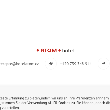
recepce@hotelatom.cz
+420 739 348 914
©2018-2026
ATOM s.r.o.
|
Personaldatenschutz
|
Nutzung von Cookies
este Erfahrung zu bieten, indem wir uns an Ihre Präferenzen erinnern
English
Deutsch
Čeština
n, stimmen Sie der Verwendung ALLER Cookies zu. Sie können jedoch di
 zu erteilen.