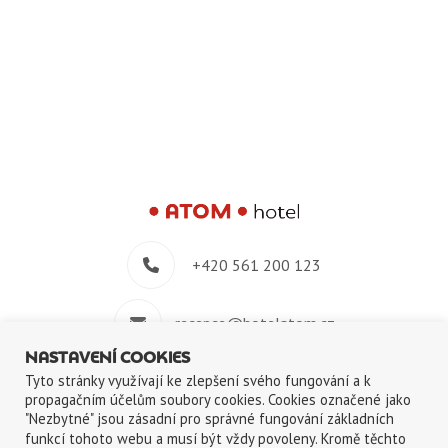
+420 561 200 123
recepce@hotelatom.cz
NASTAVENÍ COOKIES
+420 739 348 914
Tyto stránky využívají ke zlepšení svého fungování a k
propagačním účelům soubory cookies. Cookies označené jako
"Nezbytné" jsou zásadní pro správné fungování základních
Velkomeziříčská 640/45, 674 01 Třebíč
funkcí tohoto webu a musí být vždy povoleny. Kromě těchto