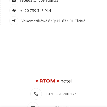
recepce@hotelatom.cz
+420 739 348 914
Velkomeziříčská 640/45, 674 01 Třebíč
+420 561 200 123