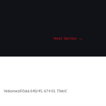
Next Service
Velkomeziříčská 640/45, 674 01 Třebíč