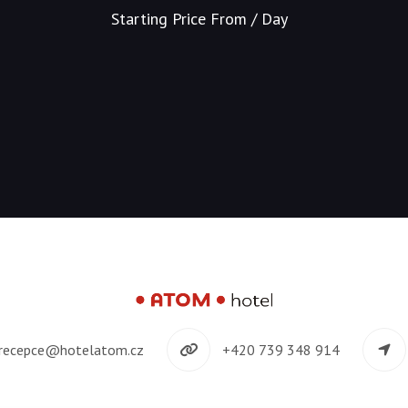
Starting Price From
/ Day
recepce@hotelatom.cz
+420 739 348 914