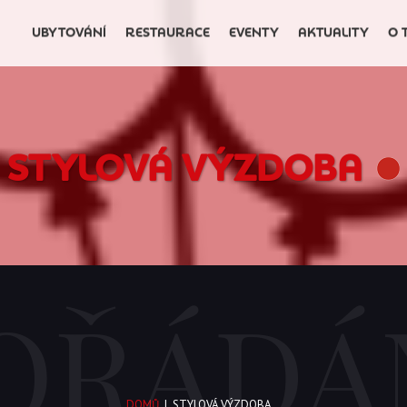
UBYTOVÁNÍ
RESTAURACE
EVENTY
AKTUALITY
O 
STYLOVÁ VÝZDOBA
OŘÁDÁ
DOMŮ
|
STYLOVÁ VÝZDOBA