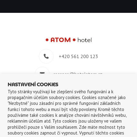
+420 561 200 123
recepce@hotelatom.cz
NASTAVENÍ COOKIES
+420 739 348 914
Tyto stránky využívají ke zlepšení svého fungování a k
propagačním účelům soubory cookies. Cookies označené jako
"Nezbytné" jsou zásadní pro správné fungování základních
Velkomeziříčská 640/45, 674 01 Třebíč
funkcí tohoto webu a musí být vždy povoleny. Kromě těchto
používáme také cookies k analýze chování návštěvníků webu,
reklamním účelům atd. Tyto cookies jsou uloženy ve vašem
prohlížeči pouze s Vaším souhlasem. Zde máte možnost tyto
soubory cookies zapnout či vypnout. Vypnutí těchto cookies