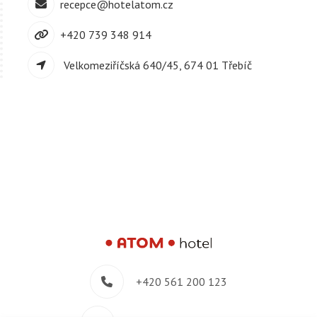
recepce@hotelatom.cz
+420 739 348 914
Velkomeziříčská 640/45, 674 01 Třebíč
+420 561 200 123