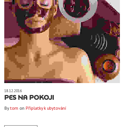
18.12.2016
PES NA POKOJI
By
tom
on
Příplatky k ubytování