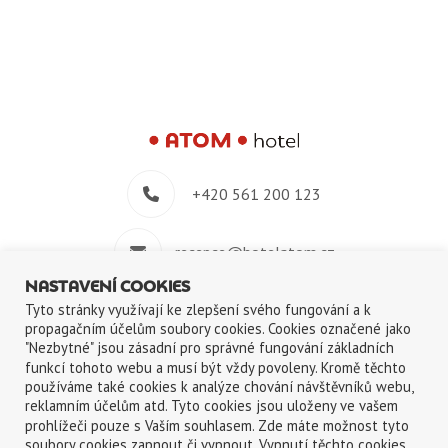
+420 561 200 123
recepce@hotelatom.cz
NASTAVENÍ COOKIES
+420 739 348 914
Tyto stránky využívají ke zlepšení svého fungování a k
propagačním účelům soubory cookies. Cookies označené jako
"Nezbytné" jsou zásadní pro správné fungování základních
Velkomeziříčská 640/45, 674 01 Třebíč
funkcí tohoto webu a musí být vždy povoleny. Kromě těchto
používáme také cookies k analýze chování návštěvníků webu,
reklamním účelům atd. Tyto cookies jsou uloženy ve vašem
prohlížeči pouze s Vaším souhlasem. Zde máte možnost tyto
soubory cookies zapnout či vypnout. Vypnutí těchto cookies