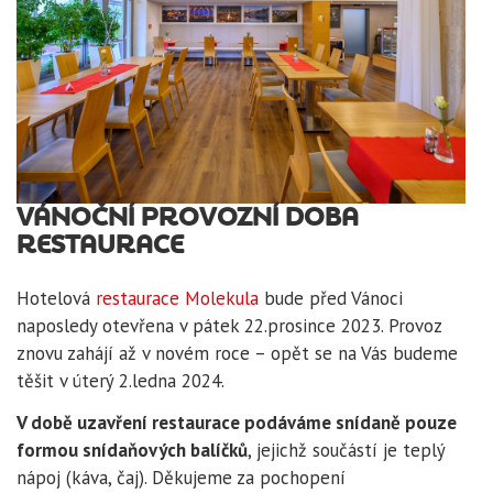
VÁNOČNÍ PROVOZNÍ DOBA
RESTAURACE
Hotelová
restaurace Molekula
bude před Vánoci
naposledy otevřena v pátek 22.prosince 2023. Provoz
znovu zahájí až v novém roce – opět se na Vás budeme
těšit v úterý 2.ledna 2024.
V době uzavření restaurace podáváme snídaně pouze
formou snídaňových balíčků
, jejichž součástí je teplý
nápoj (káva, čaj). Děkujeme za pochopení