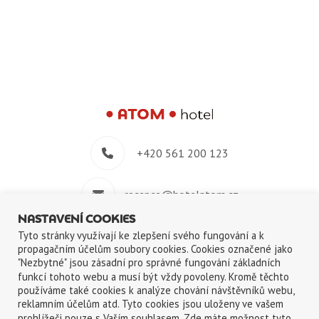
+420 561 200 123
recepce@hotelatom.cz
NASTAVENÍ COOKIES
+420 739 348 914
Tyto stránky využívají ke zlepšení svého fungování a k
propagačním účelům soubory cookies. Cookies označené jako
"Nezbytné" jsou zásadní pro správné fungování základních
Velkomeziříčská 640/45, 674 01 Třebíč
funkcí tohoto webu a musí být vždy povoleny. Kromě těchto
používáme také cookies k analýze chování návštěvníků webu,
reklamním účelům atd. Tyto cookies jsou uloženy ve vašem
prohlížeči pouze s Vaším souhlasem. Zde máte možnost tyto