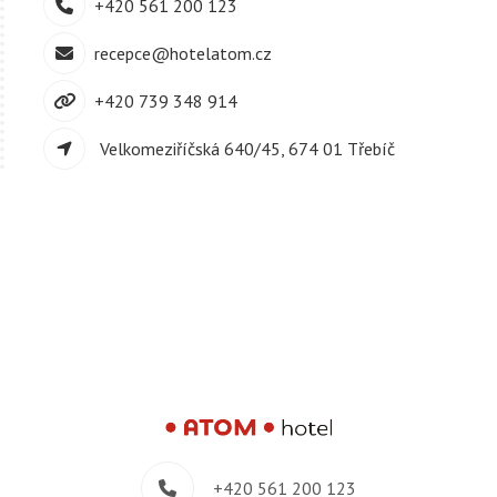
+420 561 200 123
recepce@hotelatom.cz
+420 739 348 914
Velkomeziříčská 640/45, 674 01 Třebíč
+420 561 200 123