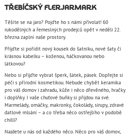
TŘEBÍČSKÝ FLERJARMARK
Těšíte se na jaro? Pojďte ho s námi přivolat! 60
rukodělných a řemeslných prodejců opět v neděli 22.
března zaplní naše prostory.
Přijďte si pořídit nový kousek do šatníku, nové šaty či
krásnou kabelku – koženou, háčkovanou nebo
látkovou?
Nebo si přijďte vybrat šperk, šátek, pásek. Dopřejte si
péči s přírodní kosmetikou. Nebude chybět keramika
pro váš domov i zahradu, kůže i něco dřevěného, hračky
i doplňky. I vaše chuťové buňky si přijdou na své.
Marmelády, omáčky, makronky, čokolády, sirupy, zdravé
datlové mlsání – a co třeba něco ostřejšího v podobě
chilli?
Najdete u nás od každého něco. Něco pro váš domov,