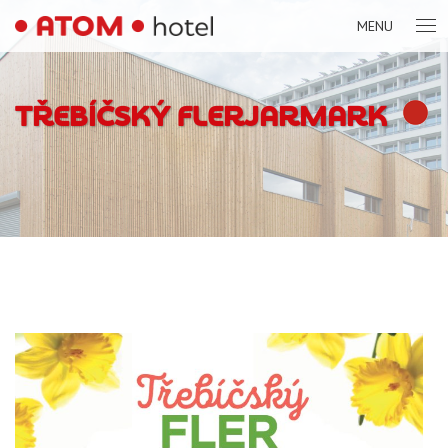
MENU
TŘEBÍČSKÝ FLERJARMARK