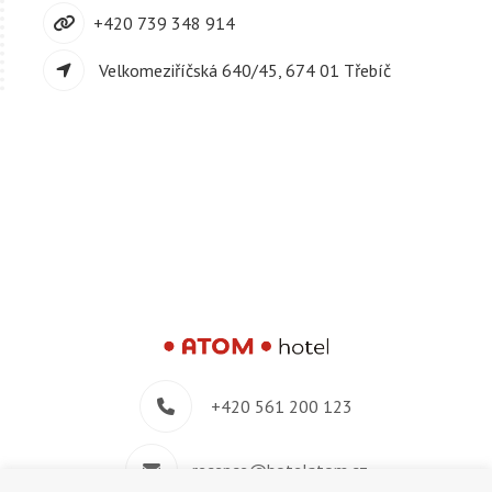
+420 739 348 914
Velkomeziříčská 640/45, 674 01 Třebíč
+420 561 200 123
recepce@hotelatom.cz