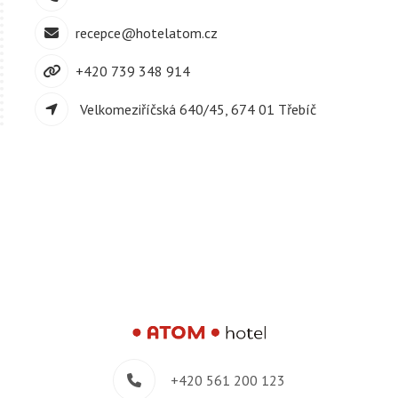
recepce@hotelatom.cz
+420 739 348 914
Velkomeziříčská 640/45, 674 01 Třebíč
+420 561 200 123