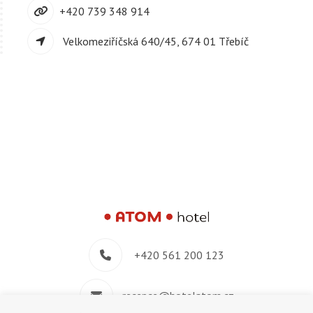
+420 739 348 914
Velkomeziříčská 640/45, 674 01 Třebíč
+420 561 200 123
recepce@hotelatom.cz