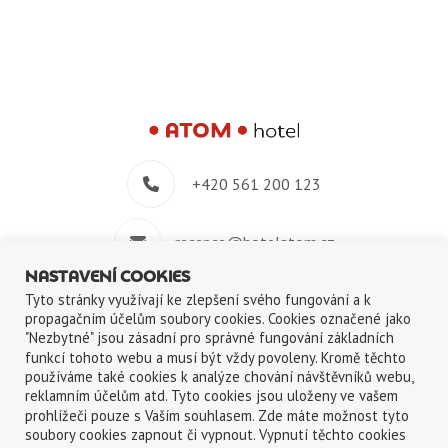
+420 561 200 123
recepce@hotelatom.cz
NASTAVENÍ COOKIES
+420 739 348 914
Tyto stránky využívají ke zlepšení svého fungování a k
propagačním účelům soubory cookies. Cookies označené jako
"Nezbytné" jsou zásadní pro správné fungování základních
Velkomeziříčská 640/45, 674 01 Třebíč
funkcí tohoto webu a musí být vždy povoleny. Kromě těchto
používáme také cookies k analýze chování návštěvníků webu,
reklamním účelům atd. Tyto cookies jsou uloženy ve vašem
prohlížeči pouze s Vaším souhlasem. Zde máte možnost tyto
soubory cookies zapnout či vypnout. Vypnutí těchto cookies