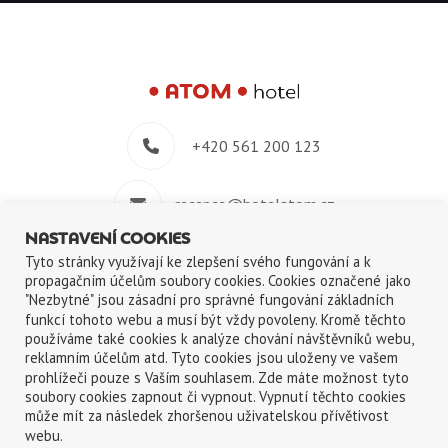
+420 561 200 123
recepce@hotelatom.cz
NASTAVENÍ COOKIES
+420 739 348 914
Tyto stránky využívají ke zlepšení svého fungování a k
propagačním účelům soubory cookies. Cookies označené jako
"Nezbytné" jsou zásadní pro správné fungování základních
Velkomeziříčská 640/45, 674 01 Třebíč
funkcí tohoto webu a musí být vždy povoleny. Kromě těchto
používáme také cookies k analýze chování návštěvníků webu,
reklamním účelům atd. Tyto cookies jsou uloženy ve vašem
prohlížeči pouze s Vaším souhlasem. Zde máte možnost tyto
soubory cookies zapnout či vypnout. Vypnutí těchto cookies
může mít za následek zhoršenou uživatelskou přívětivost
©2018-2026
ATOM s.r.o.
|
Ochrana osobních údajů
|
Použití cookies
webu.