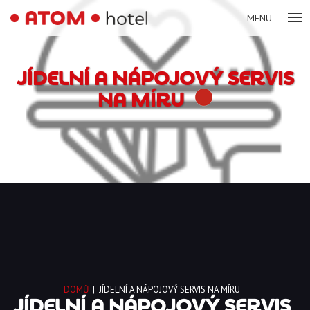
MENU
JÍDELNÍ A NÁPOJOVÝ SERVIS
NA MÍRU
DOMŮ
|
JÍDELNÍ A NÁPOJOVÝ SERVIS NA MÍRU
JÍDELNÍ A NÁPOJOVÝ SERVIS