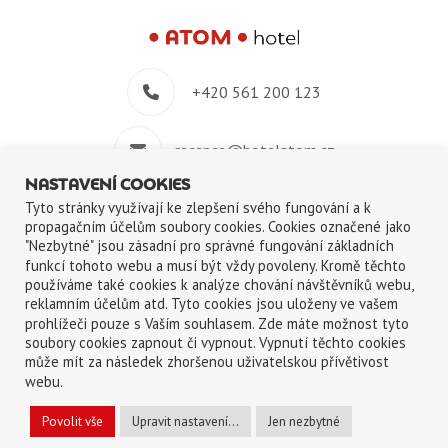
+420 561 200 123
recepce@hotelatom.cz
NASTAVENÍ COOKIES
+420 739 348 914
Tyto stránky využívají ke zlepšení svého fungování a k
propagačním účelům soubory cookies. Cookies označené jako
"Nezbytné" jsou zásadní pro správné fungování základních
Velkomeziříčská 640/45, 674 01 Třebíč
funkcí tohoto webu a musí být vždy povoleny. Kromě těchto
používáme také cookies k analýze chování návštěvníků webu,
reklamním účelům atd. Tyto cookies jsou uloženy ve vašem
prohlížeči pouze s Vaším souhlasem. Zde máte možnost tyto
soubory cookies zapnout či vypnout. Vypnutí těchto cookies
může mít za následek zhoršenou uživatelskou přívětivost
©2018-2026
ATOM s.r.o.
|
Ochrana osobních údajů
|
Použití cookies
webu.
English
Deutsch
Čeština
Povolit vše
Upravit nastavení...
Jen nezbytné