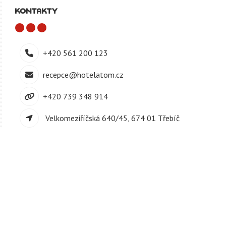
KONTAKTY
+420 561 200 123
recepce@hotelatom.cz
+420 739 348 914
Velkomeziříčská 640/45, 674 01 Třebíč