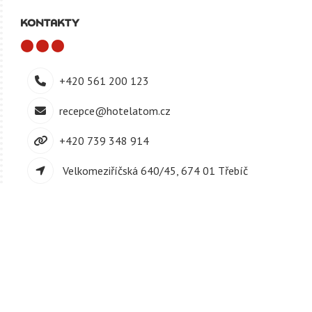
KONTAKTY
+420 561 200 123
recepce@hotelatom.cz
+420 739 348 914
Velkomeziříčská 640/45, 674 01 Třebíč