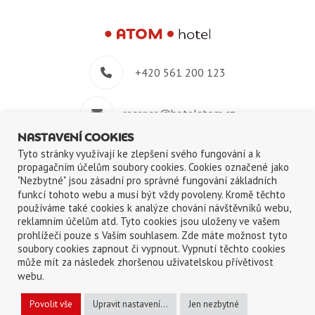
+420 561 200 123
recepce@hotelatom.cz
NASTAVENÍ COOKIES
+420 739 348 914
Tyto stránky využívají ke zlepšení svého fungování a k
propagačním účelům soubory cookies. Cookies označené jako
"Nezbytné" jsou zásadní pro správné fungování základních
Velkomeziříčská 640/45, 674 01 Třebíč
funkcí tohoto webu a musí být vždy povoleny. Kromě těchto
používáme také cookies k analýze chování návštěvníků webu,
reklamním účelům atd. Tyto cookies jsou uloženy ve vašem
prohlížeči pouze s Vaším souhlasem. Zde máte možnost tyto
soubory cookies zapnout či vypnout. Vypnutí těchto cookies
může mít za následek zhoršenou uživatelskou přívětivost
©2018-2026
ATOM s.r.o.
|
Ochrana osobních údajů
|
Použití cookies
webu.
English
Deutsch
Čeština
Povolit vše
Upravit nastavení...
Jen nezbytné