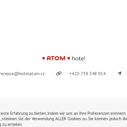
recepce@hotelatom.cz
+420 739 348 914
©2018-2026
ATOM s.r.o.
|
Personaldatenschutz
|
Nutzung von Cookies
este Erfahrung zu bieten, indem wir uns an Ihre Präferenzen erinnern
English
Deutsch
Čeština
n, stimmen Sie der Verwendung ALLER Cookies zu. Sie können jedoch di
 zu erteilen.