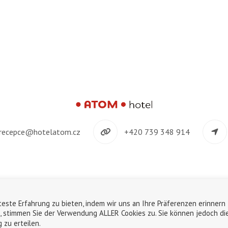
recepce@hotelatom.cz
+420 739 348 914
©2018-2026
ATOM s.r.o.
|
Personaldatenschutz
|
Nutzung von Cookies
este Erfahrung zu bieten, indem wir uns an Ihre Präferenzen erinnern
English
Deutsch
Čeština
n, stimmen Sie der Verwendung ALLER Cookies zu. Sie können jedoch di
 zu erteilen.